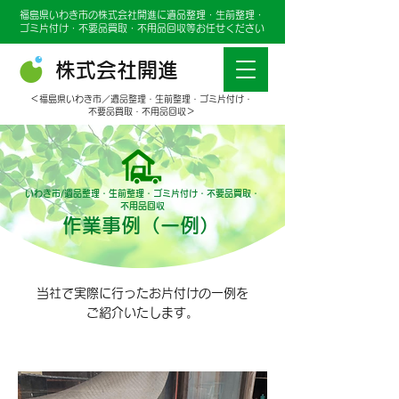
福島県いわき市の株式会社開進に遺品整理・生前整理・
ゴミ片付け・不要品買取・不用品回収等お任せください
株式会社開進
＜福島県いわき市／遺品整理・生前整理・ゴミ片付け・
不要品買取・不用品回収＞
いわき市/遺品整理・生前整理・ゴミ片付け・不要品買取・
不用品回収
作業事例（一例）
当社で実際に行ったお片付けの一例を
ご紹介いたします。
Before